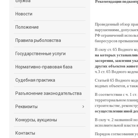
служба
Рекомендации подконт
Новости
Проведенный обзор прав
Положение
нарушениями, допускае
РФ ограничений использ
Правила рыболовства
биоресурсов превышение
В силу ст. 65 Водного к
Государственные услуги
на которых устанавлив
засорения, заиления ук
других объектов живот
Нормативно-правовая база
ч.3 ст. 65 Водного коде
Судебная практика
Статьей 65 Водного код
водных объектов, а такж
Разъяснение законодательства
В соответствии с ч. 1 с
территориальном планир
строительстве, реконст
Реквизиты
осуществлении иной де
Конкурсы, аукционы
В силу ч. 2 названной н
исполнительной власти 
Контакты
Порядок согласования у