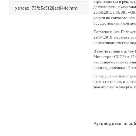
строительства и реконс
деятельности, оказываю
yandex_73fb5c5f28ec844d.html
25.08.2015 г. № 381 «О
услуги по согласованию 
осуществления иной дея
Согласно п. «г» Положе
29.04.2018 мерами в то
нормативов качества во
В соответствии с п. «а
Министров СССР от 15.0
необезвреженные сточны
производственные, быто
За нарушения законодат
ответственность в соотв
значительного ущерба уг
Руководство по со